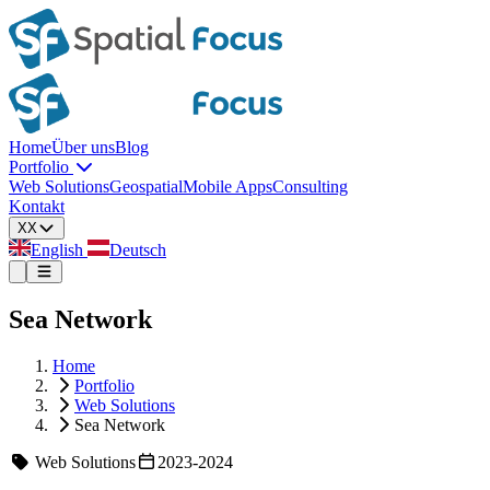
Home
Über uns
Blog
Portfolio
Web Solutions
Geospatial
Mobile Apps
Consulting
Kontakt
XX
English
Deutsch
Sea Network
Home
Portfolio
Web Solutions
Sea Network
Web Solutions
2023-2024