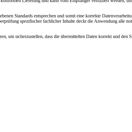
r konformen Lieferung und kann vom Empfänger verifiziert werden, um 
ebenen Standards entsprechen und somit eine korrekte Datenverarbeitu
rprüfung spezifischer fachlicher Inhalte deckt die Anwendung alle no
en, um sicherzustellen, dass die übermittelten Daten korrekt und den S