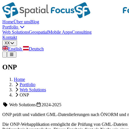
Home
Über uns
Blog
Portfolio
Web Solutions
Geospatial
Mobile Apps
Consulting
Kontakt
XX
English
Deutsch
ONP
Home
Portfolio
Web Solutions
ONP
Web Solutions
2024-2025
ONP prüft und validiert GML-Datenlieferungen nach ÖNORM und mac
Die ONP-Webapplikation ermöglicht die Prüfung von GML-Dateien