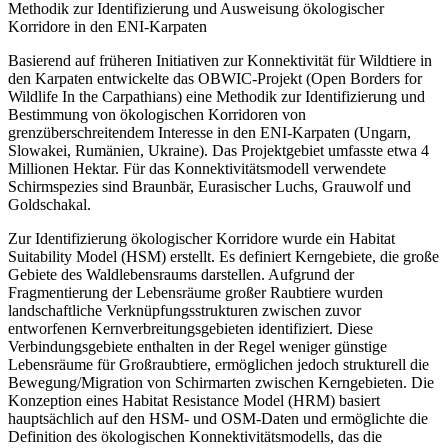
Methodik zur Identifizierung und Ausweisung ökologischer
Korridore in den ENI-Karpaten
Basierend auf früheren Initiativen zur Konnektivität für Wildtiere in
den Karpaten entwickelte das OBWIC-Projekt (Open Borders for
Wildlife In the Carpathians) eine Methodik zur Identifizierung und
Bestimmung von ökologischen Korridoren von
grenzüberschreitendem Interesse in den ENI-Karpaten (Ungarn,
Slowakei, Rumänien, Ukraine). Das Projektgebiet umfasste etwa 4
Millionen Hektar. Für das Konnektivitätsmodell verwendete
Schirmspezies sind Braunbär, Eurasischer Luchs, Grauwolf und
Goldschakal.
Zur Identifizierung ökologischer Korridore wurde ein Habitat
Suitability Model (HSM) erstellt. Es definiert Kerngebiete, die große
Gebiete des Waldlebensraums darstellen. Aufgrund der
Fragmentierung der Lebensräume großer Raubtiere wurden
landschaftliche Verknüpfungsstrukturen zwischen zuvor
entworfenen Kernverbreitungsgebieten identifiziert. Diese
Verbindungsgebiete enthalten in der Regel weniger günstige
Lebensräume für Großraubtiere, ermöglichen jedoch strukturell die
Bewegung/Migration von Schirmarten zwischen Kerngebieten. Die
Konzeption eines Habitat Resistance Model (HRM) basiert
hauptsächlich auf den HSM- und OSM-Daten und ermöglichte die
Definition des ökologischen Konnektivitätsmodells, das die