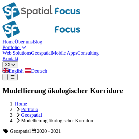
Home
Über uns
Blog
Portfolio
Web Solutions
Geospatial
Mobile Apps
Consulting
Kontakt
XX
English
Deutsch
Modellierung ökologischer Korridore
Home
Portfolio
Geospatial
Modellierung ökologischer Korridore
Geospatial
2020 - 2021