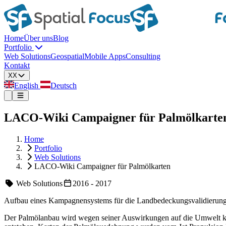
Home
Über uns
Blog
Portfolio
Web Solutions
Geospatial
Mobile Apps
Consulting
Kontakt
XX
English
Deutsch
LACO-Wiki Campaigner für Palmölkarte
Home
Portfolio
Web Solutions
LACO-Wiki Campaigner für Palmölkarten
Web Solutions
2016 - 2017
Aufbau eines Kampagnensystems für die Landbedeckungsvalidierun
Der Palmölanbau wird wegen seiner Auswirkungen auf die Umwelt krit