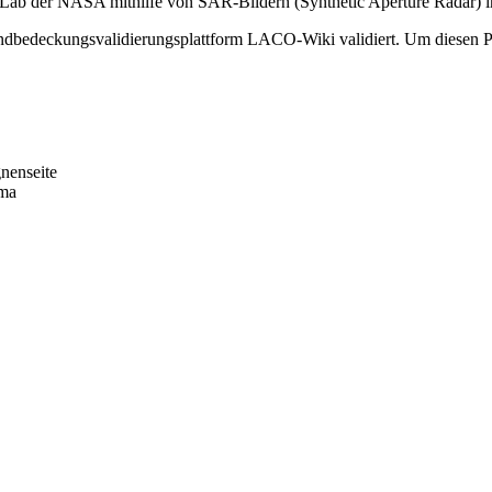
ab der NASA mithilfe von SAR-Bildern (Synthetic Aperture Radar) in m
Landbedeckungsvalidierungsplattform LACO-Wiki validiert. Um diesen
nenseite
ema