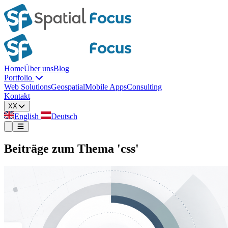
Home
Über uns
Blog
Portfolio
Web Solutions
Geospatial
Mobile Apps
Consulting
Kontakt
XX
English
Deutsch
Beiträge zum Thema 'css'