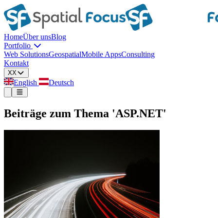
Home
Über uns
Blog
Portfolio
Web Solutions
Geospatial
Mobile Apps
Consulting
Kontakt
XX
English
Deutsch
Beiträge zum Thema 'ASP.NET'